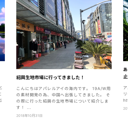
あ
止
紹興生地市場に行ってきました！
と
ア
こんにちはアパレルアイの海内です。 19A/W用
に
リ
の素材開発の為、中国へ出張してきました。 そ
出
ht
の際に行った紹興の生地市場について紹介しま
す！ ...
20
2018年10月31日