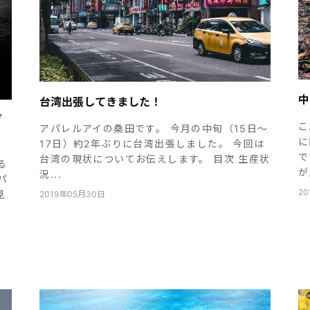
中
台湾出張してきました！
グ
こ
アパレルアイの桑田です。 今月の中旬（15日～
に
17日）約2年ぶりに台湾出張しました。 今回は
で
台湾の現状についてお伝えします。 目次 生産状
る
が
況...
パ
20
見
2019年05月30日