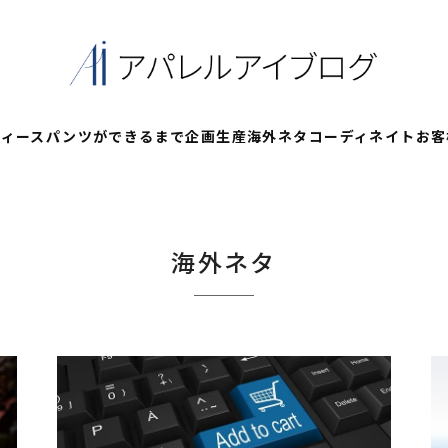
ディースパンツができるまで
企画
生産
海外ネタ
コーディネイト
お客
海外ネタ