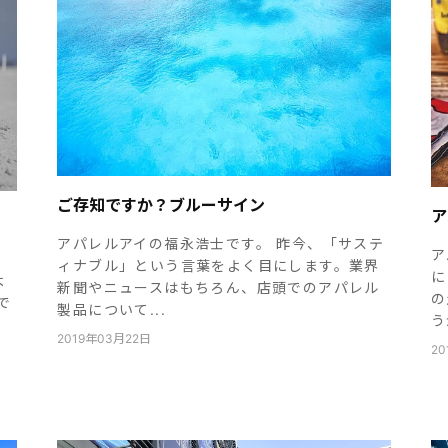
ご存知ですか？ブルーサイン
ア
アパレルアイの福永浩士です。 昨今、「サステ
ア
ィナブル」という言葉をよく目にします。業界
に
よ
新聞やニュースはもちろん、店頭でのアパレル
の
で
製品について...
う
2019年03月22日
20