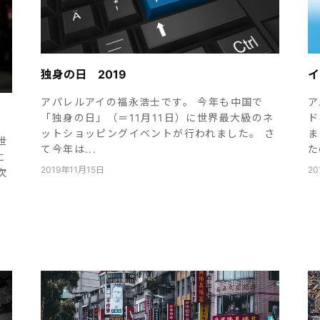
独身の日 2019
イ
アパレルアイの福永浩士です。 今年も中国で
ア
「独身の日」（＝11月11日）に世界最大級のネ
ド
ットショッピングイベントが行われました。 さ
ま
世
て今年は...
た
に
2019年11月15日
20
次